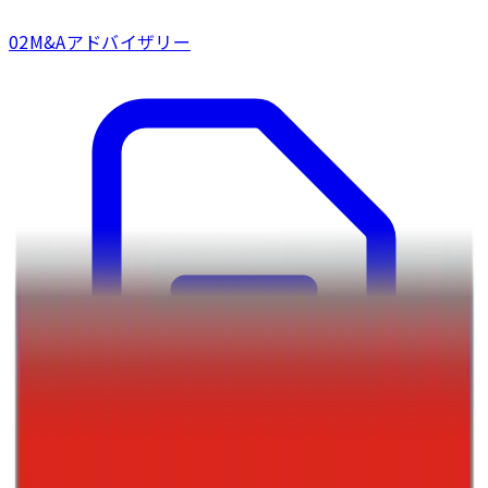
02
M&Aアドバイザリー