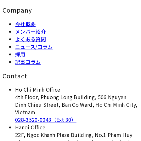
Company
会社概要
メンバー紹介
よくある質問
ニュース/コラム
採用
記事コラム
Contact
Ho Chi Minh Office
4th Floor, Phuong Long Building, 506 Nguyen
Dinh Chieu Street, Ban Co Ward, Ho Chi Minh City,
Vietnam
028-3520-0043（Ext 30）
Hanoi Office
22F, Ngoc Khanh Plaza Building, No.1 Pham Huy