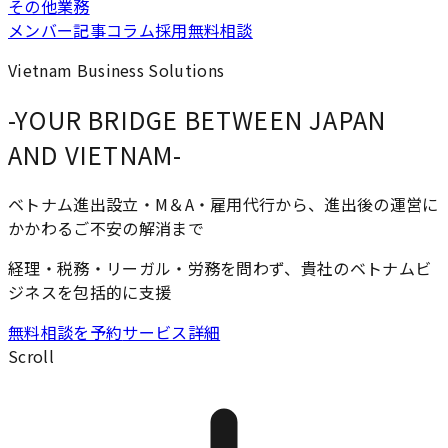
その他業務
メンバー
記事コラム
採用
無料相談
Vietnam Business Solutions
-YOUR BRIDGE BETWEEN JAPAN
AND VIETNAM-
ベトナム進出設立・M＆A・雇用代行から、進出後の運営に
かかわるご不安の解消まで
経理・税務・リーガル・労務を問わず、貴社のベトナムビ
ジネスを包括的に支援
無料相談を予約
サービス詳細
Scroll